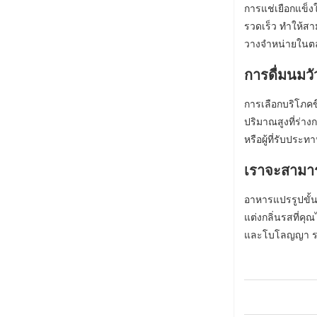
การแช่เยือกแข็ง
รวดเร็ว ทำให้สา
วางจำหน่ายในตล
การดื่มนมว
การเลือกบริโภคข
ปริมาณสูงที่ร่าง
หรือผู้ที่รับประ
เราจะสามาร
อาหารแปรรูปขั้
แต่งกลิ่นรสที่คุ
และโบโลญญา รวมถ