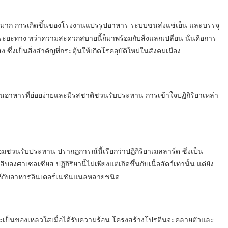
ิมาณมาก การเกิดขึ้นของโรงงานแปรรูปอาหาร ระบบขนส่งแช่เย็น และบรรจุ
่องระยะทาง ทว่าความสะดวกสบายนี้ก็มาพร้อมกับสิ่งแลกเปลี่ยน นั่นคือการ
ึ่งเป็นสิ่งสำคัญที่กระตุ้นให้เกิดโรคอุบัติใหม่ในสังคมเมือง
นอาหารที่ย่อยง่ายและมีรสชาติชวนรับประทาน การเข้าใจปฏิกิริยาเหล่า
นหอมชวนรับประทาน ปรากฏการณ์นี้เรียกว่าปฏิกิริยาเมลลาร์ด ซึ่งเป็น
งศาเซลเซียส ปฏิกิริยานี้ไม่เพียงแต่เกิดขึ้นกับเนื้อสัตว์เท่านั้น แต่ยัง
์ให้กับอาหารอินเตอร์เนชันแนลหลายชนิด
ะเป็นของเหลวใสเมื่อได้รับความร้อน โครงสร้างโปรตีนจะคลายตัวและ