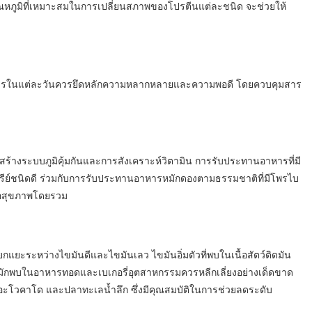
อุณหภูมิที่เหมาะสมในการเปลี่ยนสภาพของโปรตีนแต่ละชนิด จะช่วยให้
วนอาหารในแต่ละวันควรยึดหลักความหลากหลายและความพอดี โดยควบคุมสาร
สร้างระบบภูมิคุ้มกันและการสังเคราะห์วิตามิน การรับประทานอาหารที่มี
ลินทรีย์ชนิดดี ร่วมกับการรับประทานอาหารหมักดองตามธรรมชาติที่มีโพรไบ
ต่อสุขภาพโดยรวม
แยะระหว่างไขมันดีและไขมันเลว ไขมันอิ่มตัวที่พบในเนื้อสัตว์ติดมัน
มักพบในอาหารทอดและเบเกอรี่อุตสาหกรรมควรหลีกเลี่ยงอย่างเด็ดขาด
 อะโวคาโด และปลาทะเลน้ำลึก ซึ่งมีคุณสมบัติในการช่วยลดระดับ