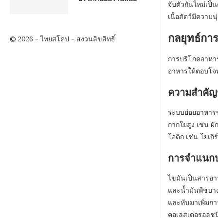
จับตัวกันใหม่เป
เนื้อสัตว์มีความน
กลยุทธ์กา
© 2026 - ไทยสโคป - สงวนลิขสิทธิ์.
การบริโภคอาหาร
อาหารให้ตอบโจท
ความสำคัญข
ระบบย่อยอาหารขอ
กากใยสูง เช่น ผ
โอติก เช่น โยเก
การจำแนกป
ไขมันเป็นสารอาห
และน้ำมันพืชบา
และหันมาเพิ่มกา
คอเลสเตอรอลชน