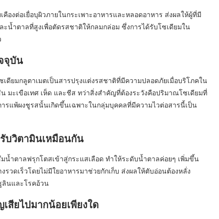
คืองต่อเยื่อบุผิวภายในกระเพาะอาหารและหลอดอาหาร ส่งผลให้ผู้ที่มี
ำตาลที่สูงเพื่อตัดรสชาติให้กลมกล่อม ซึ่งการได้รับโซเดียมใน
ว
จจุบัน
ียมกลูตาเมตเป็นสารปรุงแต่งรสชาติที่มีความปลอดภัยเมื่อบริโภคใน
ะเขือเทศ เห็ด และชีส ทว่าสิ่งสำคัญที่ต้องระวังคือปริมาณโซเดียมที่
พ้ผงชูรสนั้นเกิดขึ้นเฉพาะในกลุ่มบุคคลที่มีความไวต่อสารนี้เป็น
รับวิตามินเหมือนกัน
ำตาลฟรุกโตสเข้าสู่กระแสเลือด ทำให้ระดับน้ำตาลค่อยๆ เพิ่มขึ้น
งรวดเร็วโดยไม่มีใยอาหารมาช่วยกักเก็บ ส่งผลให้ตับอ่อนต้องหลั่ง
นซูลินและโรคอ้วน
เสียไปมากน้อยเพียงใด