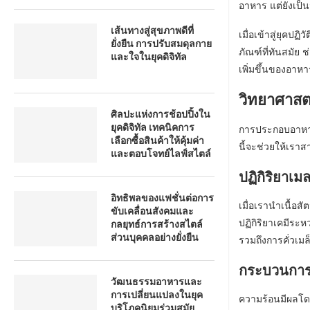
อาหาร แต่ยังเป็
เส้นทางสู่สุขภาพดีที่
เมื่อเข้าสู่ยุค
ยั่งยืน การปรับสมดุลกาย
ภัณฑ์ที่ทันสมัย 
และใจในยุคดิจิทัล
เพิ่มขึ้นของอาหา
วิทยาศาสต
ศิลปะแห่งการช้อปปิ้งใน
ยุคดิจิทัล เทคนิคการ
การประกอบอาหารค
เลือกซื้อสินค้าให้คุ้มค่า
นี้จะช่วยให้เร
และตอบโจทย์ไลฟ์สไตล์
ปฏิกิริยาเม
อิทธิพลของแฟชั่นต่อการ
เมื่อเรานำเนื้อส
ขับเคลื่อนสังคมและ
ปฏิกิริยาเคมีระหว
กลยุทธ์การสร้างสไตล์
ส่วนบุคคลอย่างยั่งยืน
รวมถึงการคั่วเม
กระบวนการ
วัฒนธรรมอาหารและ
การเปลี่ยนแปลงในยุค
ความร้อนมีผลโด
บริโภคนิยมร่วมสมัย