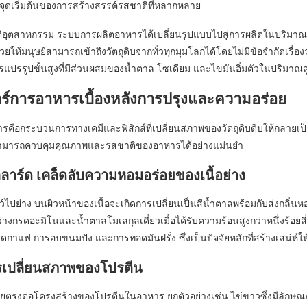
นจุดเริ่มต้นของการสร้างสรรค์รสชาติที่หลากหลาย
ปฏิวัติอุตสาหกรรม ระบบการผลิตอาหารได้เปลี่ยนรูปแบบไปสู่การผลิตในปร
ช่วยให้มนุษย์สามารถเข้าถึงวัตถุดิบจากทั่วทุกมุมโลกได้โดยไม่มีข้อจำกัดเรื
รแปรรูปขั้นสูงที่มีส่วนผสมของน้ำตาล โซเดียม และไขมันอิ่มตัวในปริมาณสูง ซ
ร์การอาหารเบื้องหลังการปรุงและความอร่อย
ือกระบวนการทางเคมีและฟิสิกส์ที่เปลี่ยนสภาพของวัตถุดิบดิบให้กลายเป็
าสามารถควบคุมคุณภาพและรสชาติของอาหารได้อย่างแม่นยำ
ลลาร์ด เคล็ดลับความหอมอร่อยของเนื้อย่าง
ัตว์ไปย่าง บนผิวหน้าของเนื้อจะเกิดการเปลี่ยนเป็นสีน้ำตาลพร้อมกับส่งกลิ่
่างกรดอะมิโนและน้ำตาลโมเลกุลเดี่ยวเมื่อได้รับความร้อนสูงกว่าหนึ่งร้อยสี่สิบอ
ล็ดกาแฟ การอบขนมปัง และการทอดมันฝรั่ง ซึ่งเป็นปัจจัยหลักที่สร้างเสน่ห
เปลี่ยนสภาพของโปรตีน
ยตรงต่อโครงสร้างของโปรตีนในอาหาร ยกตัวอย่างเช่น ไข่ขาวซึ่งมีลักษณ