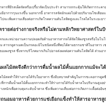
ารที่มีรสเผ็ดจัดหรือเปรี้ยวจัดเป็นประจำ สามารถกระตุ้นให้เกิดการระคายเ
ีอาการรุนแรงขึ้น นอกจากนี้ อาหารรสจัดมักแฝงไปด้วยปริมาณโซเดียมและน้
ินไปจะเพิ่มความเสี่ยงต่อการเกิดโรคความดันโลหิตสูงและโรคไตในระยะยา
ตรายต่อร่างกายจริงหรือไม่ตามหลักวิทยาศาสตร์ในปั
ลกและหน่วยงานความปลอดภัยด้านอาหารสากลได้จัดให้ผงชูรสหรือโมโนโซเด
ม สารกลูตาเมตเป็นกรดอะมิโนชนิดหนึ่งที่พบได้ตามธรรมชาติในอาหาร เช่น ม
องผงชูรส ซึ่งหากบริโภคมากเกินไปอาจส่งผลต่อความดันโลหิตได้ ส่วนอาการแ
ลไม้สดจึงดีกว่าการดื่มน้ำผลไม้คั้นแยกกากแม้จะได้
ม้สดทำให้ร่างกายได้รับใยอาหาร ซึ่งมีบทบาทสำคัญในการชะลอการดูดซึมน้
ะที่การดื่มน้ำผลไม้คั้นแยกกากจะทำให้ร่างกายได้รับน้ำตาลในปริมาณสูงอย่า
างหนักเพื่อควบคุมระดับน้ำตาล ซึ่งเพิ่มความเสี่ยงต่อการเกิดภาวะดื้อต่ออิ
ถนอมอาหารด้วยการแช่เยือกแข็งทำให้สารอาหารสูญ