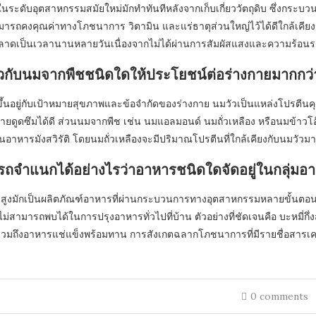
ในระดับอุตสาหกรรมสมัยใหม่มักทำทันทีหลังจากเก็บเกี่ยววัตถุดิบ ซึ่งกระบ
มารถคงคุณค่าทางโภชนาการ วิตามิน และแร่ธาตุส่วนใหญ่ไว้ได้ดีใกล้เคียงก
าดเป็นเวลานานหลายวันเนื่องจากไม่ได้ผ่านการสัมผัสแสงและความร้อนร
ัวกับนมจากพืชชนิดใดให้ประโยชน์ต่อร่างกายมากกว่
ึ้นอยู่กับเป้าหมายสุขภาพและข้อจำกัดของร่างกาย นมวัวเป็นแหล่งโปรตี
กายดูดซึมได้ดี ส่วนนมจากพืช เช่น นมแอลมอนด์ นมถั่วเหลือง หรือนมข้าวโอ๊
ทานอาหารมังสวิรัติ โดยนมถั่วเหลืองจะมีปริมาณโปรตีนที่ใกล้เคียงกับนมวัวมา
ถจำแนกได้อย่างไรว่าอาหารชนิดใดจัดอยู่ในกลุ่มอาห
นสูงมักเป็นผลิตภัณฑ์อาหารที่ผ่านกระบวนการทางอุตสาหกรรมหลายขั้นตอ
ณไม่สามารถพบได้ในการปรุงอาหารทั่วไปที่บ้าน ตัวอย่างที่ชัดเจนคือ บะหมี่กึ่
ึงอาหารแช่แข็งพร้อมทาน การสังเกตฉลากโภชนาการที่มีรายชื่อสารเคมีแล
0 comments