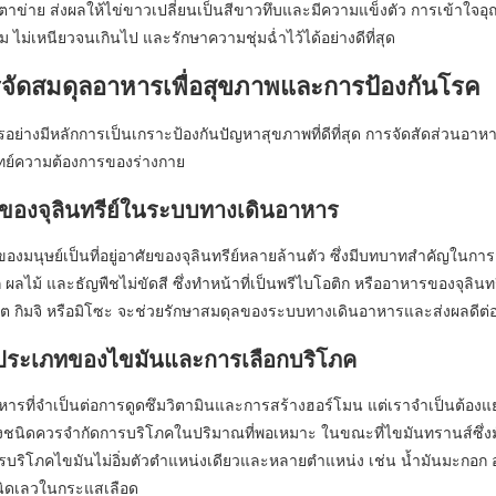
็นตาข่าย ส่งผลให้ไข่ขาวเปลี่ยนเป็นสีขาวทึบและมีความแข็งตัว การเข้าใจ
ุ่ม ไม่เหนียวจนเกินไป และรักษาความชุ่มฉ่ำไว้ได้อย่างดีที่สุด
รจัดสมดุลอาหารเพื่อสุขภาพและการป้องกันโรค
อย่างมีหลักการเป็นเกราะป้องกันปัญหาสุขภาพที่ดีที่สุด การจัดสัดส่
ย์ความต้องการของร่างกาย
องจุลินทรีย์ในระบบทางเดินอาหาร
งมนุษย์เป็นที่อยู่อาศัยของจุลินทรีย์หลายล้านตัว ซึ่งมีบทบาทสำคัญในการ
ัก ผลไม้ และธัญพืชไม่ขัดสี ซึ่งทำหน้าที่เป็นพรีไบโอติก หรืออาหารของจุ
ิร์ต กิมจิ หรือมิโซะ จะช่วยรักษาสมดุลของระบบทางเดินอาหารและส่งผลดี
ระเภทของไขมันและการเลือกบริโภค
ารที่จำเป็นต่อการดูดซึมวิตามินและการสร้างฮอร์โมน แต่เราจำเป็นต้องแยก
งชนิดควรจำกัดการบริโภคในปริมาณที่พอเหมาะ ในขณะที่ไขมันทรานส์ซึ่ง
รบริโภคไขมันไม่อิ่มตัวตำแหน่งเดียวและหลายตำแหน่ง เช่น น้ำมันมะกอก
ิดเลวในกระแสเลือด