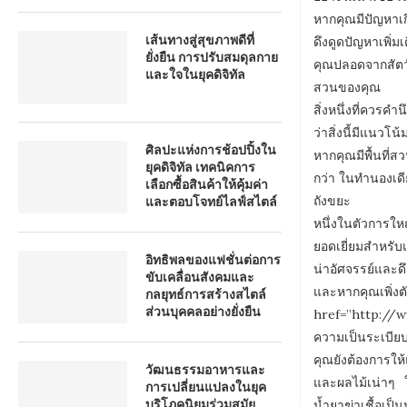
หากคุณมีปัญหาเก
เส้นทางสู่สุขภาพดีที่
ดึงดูดปัญหาเพิ่
ยั่งยืน การปรับสมดุลกาย
คุณปลอดจากสัตว
และใจในยุคดิจิทัล
สวนของคุณ
สิ่งหนึ่งที่ควรค
ว่าสิ่งนี้มีแนวโน
ศิลปะแห่งการช้อปปิ้งใน
หากคุณมีพื้นที่
ยุคดิจิทัล เทคนิคการ
กว่า ในทำนองเดีย
เลือกซื้อสินค้าให้คุ้มค่า
และตอบโจทย์ไลฟ์สไตล์
ถังขยะ
หนึ่งในตัวการให
ยอดเยี่ยมสำหรับแม
อิทธิพลของแฟชั่นต่อการ
น่าอัศจรรย์และด
ขับเคลื่อนสังคมและ
และหากคุณเ
กลยุทธ์การสร้างสไตล์
ส่วนบุคคลอย่างยั่งยืน
href=”http://ww
ความเป็นระเบียบ
คุณยังต้องการให้
วัฒนธรรมอาหารและ
และผลไม้เน่าๆ ใน
การเปลี่ยนแปลงในยุค
บริโภคนิยมร่วมสมัย
น้ำยาฆ่าเชื้อเป