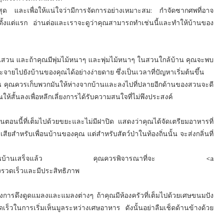
่สุด และเพื่อให้แน่ใจว่ามีการจัดการอย่างเหมาะสม: กำจัดซากศพที่อาจ
หาตั้งแต่แรก อ่านต่อและเราจะดูว่าคุณสามารถทำเช่นนี้และทำให้บ้านของ
กเป็นสวน และถ้าคุณมีพุ่มไม้หนาๆ และพุ่มไม้หนาๆ ในสวนใกล้บ้าน คุณจะพบ
กระจายไปยังบ้านของคุณได้อย่างง่ายดาย ซึ่งเป็นเวลาที่ปัญหาเริ่มต้นขึ้น
็นต้น คุณควรเก็บพวกมันให้ห่างจากบ้านและลงไปที่ปลายอีกด้านของสวนจะดี
ห้สั้นลงเพื่อหลีกเลี่ยงการได้รับความสนใจที่ไม่พึงประสงค์
นตอนนี้ที่เต็มไปด้วยขยะและไม่มีฝาปิด แสดงว่าคุณได้จัดเตรียมอาหารที่
เสียสำหรับเพื่อนบ้านของคุณ แต่สำหรับสัตว์ป่าในท้องถิ่นนั้น จะส่งกลิ่นที่
หรือทำงานบ้านเสร็จแล้ว คุณควรพิจารณาที่จะ <a
างรวดเร็วและมีประสิทธิภาพ
เลี่ยงการดึงดูดแมลงและแมลงต่างๆ ถ้าคุณมีห้องครัวที่เต็มไปด้วยเศษขนมปัง
วดเร็วในการเริ่มเห็นมูลระหว่างเศษอาหาร ดังนั้นอย่าลืมเช็ดด้านข้างด้วย