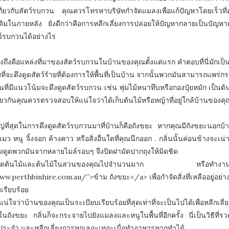
ี่ยวกับสัตว์รบกวน คุณควรโทรหาบริษัทกำจัดแมลงเพื่อแก้ปัญหาโดยเร็วที
มเติมในภายหลัง ยังดีกว่าคือการหลีกเลี่ยงการปล่อยให้ปัญหากลายเป็นปัญ
์รบกวนได้อย่างไร
ำนึงถึงคือแหล่งที่มาของสัตว์รบกวนในบ้านของคุณตั้งแต่แรก คำตอบที่นี่มั
้มที่จะดึงดูดสัตว์ร้ายที่ต้องการให้พื้นที่เป็นบ้าน จากนั้นพวกมันสามารถแพร่
สวนที่มีแนวโน้มจะดึงดูดสัตว์รบกวน เช่น พุ่มไม้หนาทึบหรือกองปุ๋ยหมัก เป
วกันคุณควรตรวจสอบให้แน่ใจว่าได้เก็บต้นไม้หรือหญ้าที่อยู่ใกล้บ้านของคุณใ
ญ่ที่สุดในการดึงดูดสัตว์รบกวนมาที่บ้านก็คือถังขยะ หากคุณมีถังขยะนอกบ้า
ว หนู จิ้งจอก ค้างคาว หรือสิ่งอื่นใดที่คุณนึกออก . กลิ่นนั้นค่อนข้างจะเน่า
ึงดูดพวกมันจากหลายไมล์รอบๆ จึงปิดฝามัดปากถุงให้มิดชิด
พิ่งตัดต้นไม้และต้นไม้ในสวนของคุณไปจำนวนมาก 
w.perthbinhire.com.au/”>ข้าม ถังขยะ</a> เพื่อกำจัดสิ่งที่เหลืออยู่อย่
เรียบร้อย
แน่ใจว่าบ้านของคุณเป็นระเบียบเรียบร้อยที่สุดเท่าที่จะเป็นไปได้เพื่อหลีก
ถังขยะ กลิ่นก็จะกระจายไปยังแมลงและหนูในพื้นที่อีกครั้ง นี่เป็นวิธีที่ร
็นประจำ และหลีกเลี่ยงการหกเลอะเทอะเมื่อทำอาหารหากทำได้