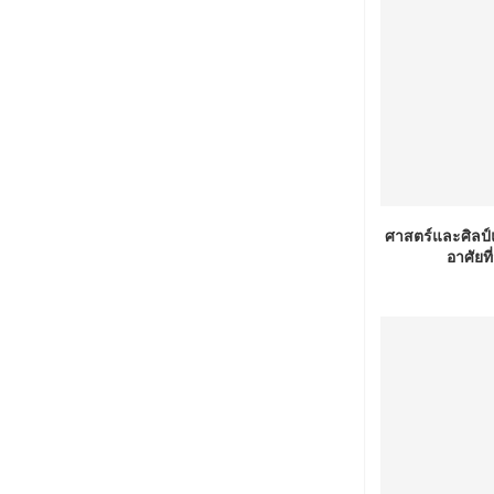
ศาสตร์และศิลป์แ
อาศัยท