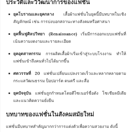
ประวัติและวิวัฒนาการของแฟชั่น
ยุคโบราณและยุคกลาง
เสื้อผ้าแฟชั่นในยุคนี้มีบทบาทในเชิง
สัญลักษณ์ เช่น การบ่งบอกสถานะทางสังคมหรือศาสนา
ยุคฟื้นฟูศิลปวิทยา (Renaissance)
เริ่มมีการออกแบบแฟชั่นที่
เน้นความงดงามและรายละเอียด
ยุคอุตสาหกรรม
การผลิตเสื้อผ้าเริ่มเข้าสู่ระบบโรงงาน ทำให้
แฟชั่นเข้าถึงคนทั่วไปได้มากขึ้น
ศตวรรษที่ 20
แฟชั่นเปลี่ยนแปลงรวดเร็วและหลากหลายตาม
กระแสวัฒนธรรม ป็อปอาร์ต ดนตรี และสื่อ
ยุคปัจจุบัน
แฟชั่นถูกกำหนดโดยดีไซเนอร์ชื่อดัง โซเชียลมีเดีย
และแนวคิดความยั่งยืน
บทบาทของแฟชั่นในสังคมสมัยใหม่
แฟชั่นมีบทบาทสำคัญมากกว่าการแต่งตัวเพื่อความสวยงาม ดังนี้