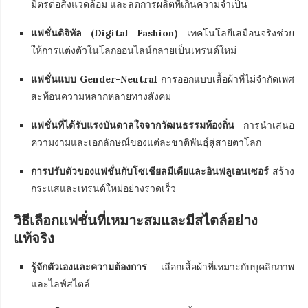
มิตรต่อสิ่งแวดล้อม และลดการผลิตที่เกินความจำเป็น
แฟชั่นดิจิทัล (Digital Fashion)
เทคโนโลยีเสมือนจริงช่วย
ให้การแต่งตัวในโลกออนไลน์กลายเป็นเทรนด์ใหม่
แฟชั่นแบบ Gender-Neutral
การออกแบบเสื้อผ้าที่ไม่จำกัดเพศ
สะท้อนความหลากหลายทางสังคม
แฟชั่นที่ได้รับแรงบันดาลใจจากวัฒนธรรมท้องถิ่น
การนำเสนอ
ความงามและเอกลักษณ์ของแต่ละชาติพันธุ์สู่สายตาโลก
การปรับตัวของแฟชั่นกับโซเชียลมีเดียและอินฟลูเอนเซอร์
สร้าง
กระแสและเทรนด์ใหม่อย่างรวดเร็ว
วิธีเลือกแฟชั่นที่เหมาะสมและมีสไตล์อย่าง
แท้จริง
รู้จักตัวเองและความต้องการ
เลือกเสื้อผ้าที่เหมาะกับบุคลิกภาพ
และไลฟ์สไตล์