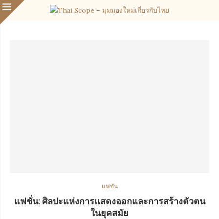
แฟชั่น
แฟชั่น: ศิลปะแห่งการแสดงออกและการสร้างตัวตน
ในยุคสมัย