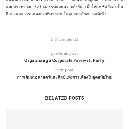
สมดุลระหว่างการสร้างสรรค์และความยั่งยืน เพื่อให้แฟชั่นยังคงเป็น
ศิลปะและการแสดงออกที่สวยงามในทุกยุคสมัยอย่างแท้จริง.
0 comments
previous post
Organising a Corporate Farewell Party
next post
การเดิมพัน: ศาสตร์และศิลป์แห่งการเสี่ยงในยุคสมัยใหม่
RELATED POSTS