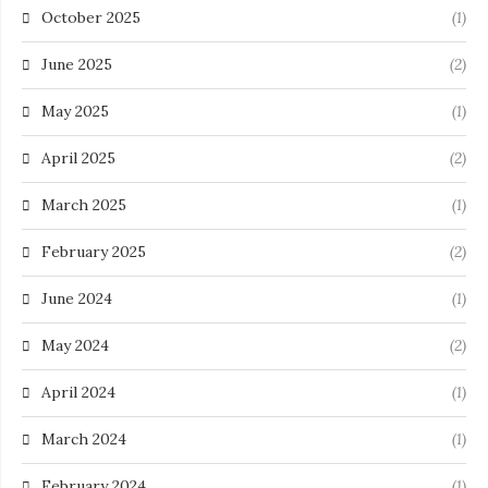
October 2025
(1)
June 2025
(2)
May 2025
(1)
April 2025
(2)
March 2025
(1)
February 2025
(2)
June 2024
(1)
May 2024
(2)
April 2024
(1)
March 2024
(1)
February 2024
(1)