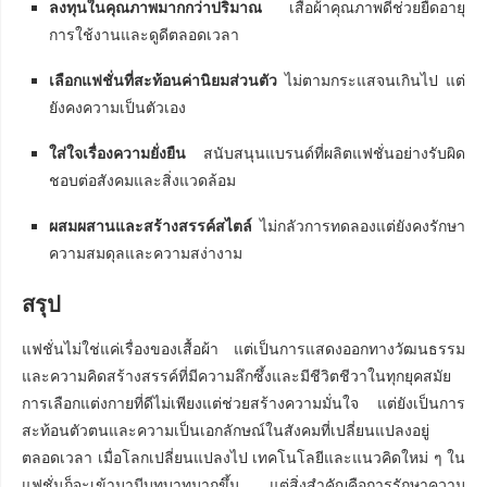
ลงทุนในคุณภาพมากกว่าปริมาณ
เสื้อผ้าคุณภาพดีช่วยยืดอายุ
การใช้งานและดูดีตลอดเวลา
เลือกแฟชั่นที่สะท้อนค่านิยมส่วนตัว
ไม่ตามกระแสจนเกินไป แต่
ยังคงความเป็นตัวเอง
ใส่ใจเรื่องความยั่งยืน
สนับสนุนแบรนด์ที่ผลิตแฟชั่นอย่างรับผิด
ชอบต่อสังคมและสิ่งแวดล้อม
ผสมผสานและสร้างสรรค์สไตล์
ไม่กลัวการทดลองแต่ยังคงรักษา
ความสมดุลและความสง่างาม
สรุป
แฟชั่นไม่ใช่แค่เรื่องของเสื้อผ้า แต่เป็นการแสดงออกทางวัฒนธรรม
และความคิดสร้างสรรค์ที่มีความลึกซึ้งและมีชีวิตชีวาในทุกยุคสมัย
การเลือกแต่งกายที่ดีไม่เพียงแต่ช่วยสร้างความมั่นใจ แต่ยังเป็นการ
สะท้อนตัวตนและความเป็นเอกลักษณ์ในสังคมที่เปลี่ยนแปลงอยู่
ตลอดเวลา เมื่อโลกเปลี่ยนแปลงไป เทคโนโลยีและแนวคิดใหม่ ๆ ใน
แฟชั่นก็จะเข้ามามีบทบาทมากขึ้น แต่สิ่งสำคัญคือการรักษาความ