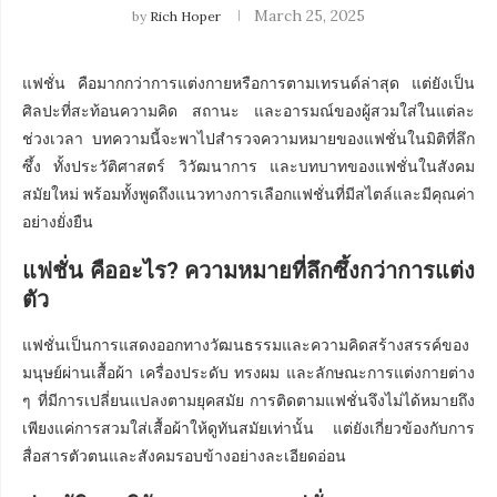
March 25, 2025
by
Rich Hoper
แฟชั่น คือมากกว่าการแต่งกายหรือการตามเทรนด์ล่าสุด แต่ยังเป็น
ศิลปะที่สะท้อนความคิด สถานะ และอารมณ์ของผู้สวมใส่ในแต่ละ
ช่วงเวลา บทความนี้จะพาไปสำรวจความหมายของแฟชั่นในมิติที่ลึก
ซึ้ง ทั้งประวัติศาสตร์ วิวัฒนาการ และบทบาทของแฟชั่นในสังคม
สมัยใหม่ พร้อมทั้งพูดถึงแนวทางการเลือกแฟชั่นที่มีสไตล์และมีคุณค่า
อย่างยั่งยืน
แฟชั่น คืออะไร? ความหมายที่ลึกซึ้งกว่าการแต่ง
ตัว
แฟชั่นเป็นการแสดงออกทางวัฒนธรรมและความคิดสร้างสรรค์ของ
มนุษย์ผ่านเสื้อผ้า เครื่องประดับ ทรงผม และลักษณะการแต่งกายต่าง
ๆ ที่มีการเปลี่ยนแปลงตามยุคสมัย การติดตามแฟชั่นจึงไม่ได้หมายถึง
เพียงแค่การสวมใส่เสื้อผ้าให้ดูทันสมัยเท่านั้น แต่ยังเกี่ยวข้องกับการ
สื่อสารตัวตนและสังคมรอบข้างอย่างละเอียดอ่อน