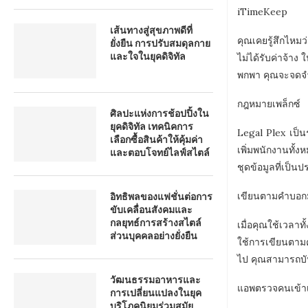
iTimeKeep
เส้นทางสู่สุขภาพดีที่
คุณเคยรู้สึกไหม
ยั่งยืน การปรับสมดุลกาย
และใจในยุคดิจิทัล
ไม่ได้รับค่าจ้า
พกพา คุณจะจดจำม
กฎหมายเพล็กซ์
ศิลปะแห่งการช้อปปิ้งใน
ยุคดิจิทัล เทคนิคการ
Legal Plex เป็
เลือกซื้อสินค้าให้คุ้มค่า
เพิ่มพนักงานทั้
และตอบโจทย์ไลฟ์สไตล์
ชุดข้อมูลที่เป็น
อิทธิพลของแฟชั่นต่อการ
เขียนตามคำบอก
ขับเคลื่อนสังคมและ
กลยุทธ์การสร้างสไตล์
เมื่อคุณใช้เวลาท
ส่วนบุคคลอย่างยั่งยืน
ใช้การเขียนตามค
ไป คุณสามารถบัน
วัฒนธรรมอาหารและ
แอพตรวจคนเข้าเ
การเปลี่ยนแปลงในยุค
บริโภคนิยมร่วมสมัย