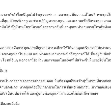
ว่าเวลากำลังวิ่งหนีคุณไม่ว่าคุณจะพยายามควบคุมมันมากแค่ไหน? หากคุณไ
ง ในที่สุด iTimeKeep จะช่วยแก้ปัญหาของคุณ และจะรวมเข้ากับระบบเวลาแล
ันได้ ซึ่งมีประโยชน์มากเนื่องจากทุกวันนี้เราทุกคนทำงานจากโทรศัพท์แล
นระบบการจัดการคุณภาพที่คุณสามารถเลือกใช้ได้หากคุณบริหารสำนักงาน
งหมดของคุณลงในระบบ และทุกคนจะสามารถเข้าถึงทุกกรณีได้ ขึ้นอยู่กับข้อจำก
ประโยชน์อื่นๆ นอกจากนี้ยังมีระบบการออกใบแจ้งหนี้ที่สร้างขึ้นในเวอร์ชันใหม่
มังกร
ั้งวันในการร่างเอกสารอย่างรอบคอบ ในที่สุดคุณก็จะเข้าสู่ขั้นตอนที่ยากต่อก
ำบอกมังกร หากคุณต้องใช้เวลามากในการเขียนอีเมลทุกวัน การออกเสียงคำศ
ทึกเป็นฉบับร่างได้ และผู้ช่วยของคุณสามารถแก้ไขก่อนที่จะกดส่ง
มืองบนมือถือ